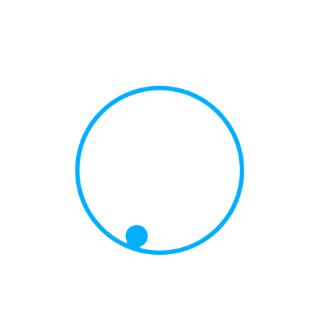
سابقه کار در مهارتهای مورد نیاز نیوزلند
میزان سابقه کار
امتیاز
2تا4 سال
10
4تا6 سال
15
6تا8 سال
20
8تا10 سال
25
10 سال و بالاتر
30