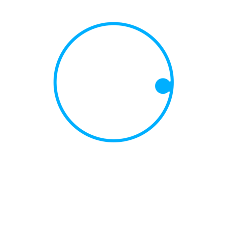
زبان رسمی کشور آلمان، زبان آلمانی است. حدود ۹۵٪ مردم این کشور هم به
این زبان یا گویش هایی از این زبان سخن می‌گویند. در عین حال زبان‌های
اقلیت، دانمارکی ۰٫۰۶٪، فریسی ۰٫۰۱٪، رومی ۰٫۰۸٪ و سوربی توسط ۰٫۰۹٪
جمعیت نیز در آلمان استفاده می‌شوند. بزرگترین گروه زبانی که توسط مهاجران
صحبت می‌شود، زبان ترکی است با ۱٫۸٪ جمعیت و زبان کردی با ۰٫۳٪ جمعیت.
هزینه زندگی در آلمان