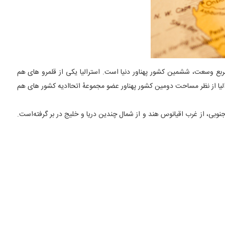
لیا (به انگلیسی: Commonwealth of Australia) کشوری است توسعه یافته درنیمکره جنوبی. این کشور با ۷٬۶۸۶٬۸۵۰ کیلومتر مربع وسعت، ششمین کشور پهناور دنیا است. استرالیا یکی از قلمرو های هم
 دارد. استرالیا از نظر مساحت دومین کشور پهناور عضو مجموعهٔ اتحاادیه کشور های هم
وبی، از غرب اقیانوس هند و از شمال چندین دریا و خلیج در بر گرفته‌است.