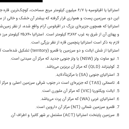
استرالیا یا اقیانوسیه با ۶/۷ میلیون کیلومتر مربع مسا
این دو، سرزمین پست و همواری قرار گرفته که بیشتر آن خشک و خالی از س
و پهنای آن از شرق به غرب ۳٬۷۸۲ کیلومتر است. استرالیا ۲۵٬۷۶۰ کیلومتر مرز دارد که تماماً مرز آبی است. کشور استرالیا با داشتن ۷۵۵ گونه متنوع‌ترین کشور در دنیا از لحاظ زیست‌بوم است.
لازم به ذکر است استرالیا پنچمین قاره از نظر بزرگی است.
استرالیا از شش ایالت و دو سرزمین یا قلمرو (territory) تشکیل شده‌است که اختیاراتشان کمتر از ایالت‌هاست. ایالت‌ها و قلمروهای استرالیا عبارت‌اند از:
1. نیو ساوت ولز (NSW) یا ولز جنوبی جدید که مرکز آن سیدنی است.
2. کوئینزلند (QLD) که مرکز آن بریزبن می‌باشد.
3. استرالیای جنوبی (SA) با مرکزیتآدلاید.
4. تاسمانی (TAS) که جزیره‌ای است در جنوب شرقی سرزمین اصلی و مرکز آن هوبارت می‌باشد.
5. ایالت ویکتوریا (VIC) که مرکز آن ملبورن است.
6. استرالیای غربی (WA) که مرکز آن پرت می‌باشد.
7. قلمرو سرزمین شمالی (NT) مرکز آن داروین است.
8. سرزمین پایتخت استرالیا (ACT) مشتمل بر شهر کانبرا و اطراف آن.