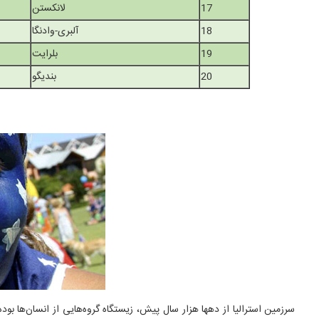
17
لانکستن
18
آلبری-وادنگا
19
بلرایت
20
بندیگو