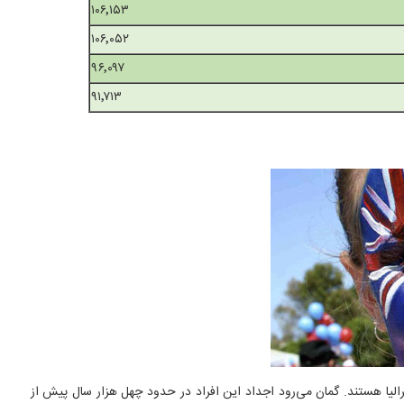
۱۰۶٬۱۵۳
۱۰۶٬۰۵۲
۹۶٬۰۹۷
۹۱٬۷۱۳
ه‌است. بومیان استرالیا که با نام Aboriginals شناخته می‌شوند ساکنان قدیمی استرالیا هستند. گمان می‌رود اجداد این افراد در حدود چهل هزار سال پیش از