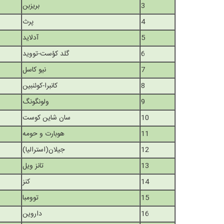
3
بریزبن
4
پرث
5
آدلاید
6
گلد کؤست-تووید
7
نیو کاسل
8
کانبرا-کوئنبین
9
ولونگونگ
10
سان شاین کوست
11
هوبارت و حومه
12
جیلان(استرالیا)
13
تانز ویل
14
کنز
15
توومبا
16
داروین