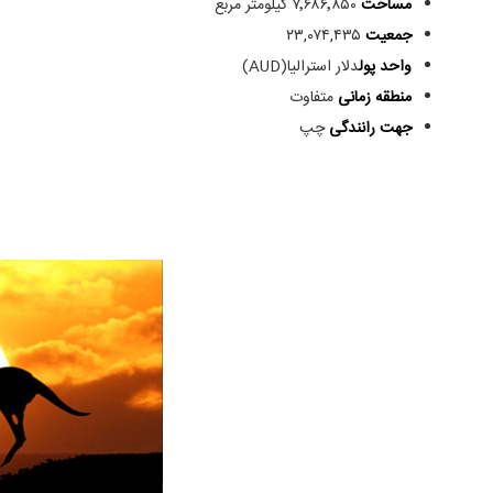
مساحت
۷٬۶۸۶٬۸۵۰ کیلومتر مربع
جمعیت
۲۳,۰۷۴,۴۳۵
واحد پول
دلار استرالیا(AUD)
منطقه زمانی
متفاوت
جهت رانندگی
چپ